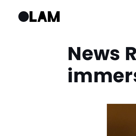
News R
immers