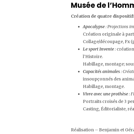
Musée de l’Hom
Création de quatre dispositif
Apocalypse
: Projections i
Création originale à par
Collage/découpage, Fx (
Le sport Invent
e
:
création
l’Histoire.
Habillage, montage; sou
Capacités animales
: Créat
insoupçonnés des anima
Habillage, montage.
Vivre avec une prothèse
: F
Portraits croisés de 3 p
Casting, Éditorialiste, r
Réalisation – Benjamin et Gér