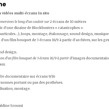
me
s vidéos multi-écrans In situ
mmersives le long d’un couloir sur
2 écrans de 10 mètres
tir d’une dizaine de Blockbusters « catastrophes ».
particules…), loops, montage, étalonnage, sound design, musique
 d’un film bouquet de 3 écrans 16/9 à partir d’archives, sur les ge
nd design.
ion d’un film bouquet de 3 écrans 16/9 à partir
d’images documentaire 
ux.
ilm d
ocumentaire sur écrans 9/16
ersonnes portant ou pas des prothéses.
éalisation, montage.
aldine Sroussi